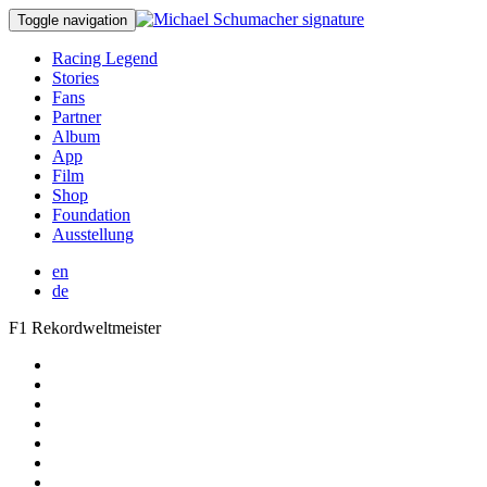
Toggle navigation
Racing Legend
Stories
Fans
Partner
Album
App
Film
Shop
Foundation
Ausstellung
en
de
F1 Rekordweltmeister