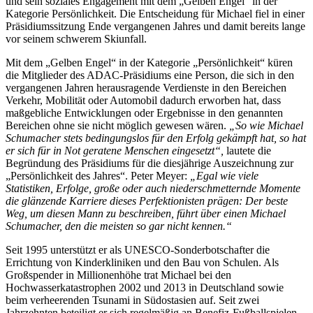
und sein soziales Engagement mit dem „Gelben Engel“ in der
Kategorie Persönlichkeit. Die Entscheidung für Michael fiel in einer
Präsidiumssitzung Ende vergangenen Jahres und damit bereits lange
vor seinem schwerem Skiunfall.
Mit dem „Gelben Engel“ in der Kategorie „Persönlichkeit“ küren
die Mitglieder des ADAC-Präsidiums eine Person, die sich in den
vergangenen Jahren herausragende Verdienste in den Bereichen
Verkehr, Mobilität oder Automobil dadurch erworben hat, dass
maßgebliche Entwicklungen oder Ergebnisse in den genannten
Bereichen ohne sie nicht möglich gewesen wären.
„So wie Michael
Schumacher stets bedingungslos für den Erfolg gekämpft hat, so hat
er sich für in Not geratene Menschen eingesetzt“,
lautete die
Begründung des Präsidiums für die diesjährige Auszeichnung zur
„Persönlichkeit des Jahres“. Peter Meyer:
„Egal wie viele
Statistiken, Erfolge, große oder auch niederschmetternde Momente
die glänzende Karriere dieses Perfektionisten prägen: Der beste
Weg, um diesen Mann zu beschreiben, führt über einen Michael
Schumacher, den die meisten so gar nicht kennen.“
Seit 1995 unterstützt er als UNESCO-Sonderbotschafter die
Errichtung von Kinderkliniken und den Bau von Schulen. Als
Großspender in Millionenhöhe trat Michael bei den
Hochwasserkatastrophen 2002 und 2013 in Deutschland sowie
beim verheerenden Tsunami in Südostasien auf. Seit zwei
Jahrzehnten beteiligt er sich regelmäßig an Benefiz-Fußballspielen,